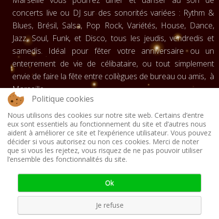
Marseille vous pourrez dîner et danser au son de
concerts live ou DJ sur des sonorités variées : Rythm &
Blues, Brésil, Salsa, Pop Rock, Variétés, House, Dance,
Jazz, Soul, Funk, et Disco, tous les jeudis, vendredis et
samedis. Idéal pour fêter votre anniversaire ou un
enterrement de vie de célibataire, ou tout simplement
envie de faire la fête entre collègues de bureau ou amis, à
Marseille.
Politique cookies
Cliquez ici pour
visiter le site et reservez !!
Nous utilisons des cookies sur notre site web. Certains d’entre
eux sont essentiels au fonctionnement du site et d’autres nous
aident à améliorer ce site et l’expérience utilisateur. Vous pouvez
décider si vous autorisez ou non ces cookies. Merci de noter
que si vous les rejetez, vous risquez de ne pas pouvoir utiliser
l’ensemble des fonctionnalités du site.
ACCUEIL
CONTACT
LIVRE D'OR
SERVICES
Ok
ACTUALITÉS
PARTENAIRES
PLAN DU SITE
Je refuse
MENTIONS LÉGALES
POLITIQUE DE CONFIDENTIALITÉ