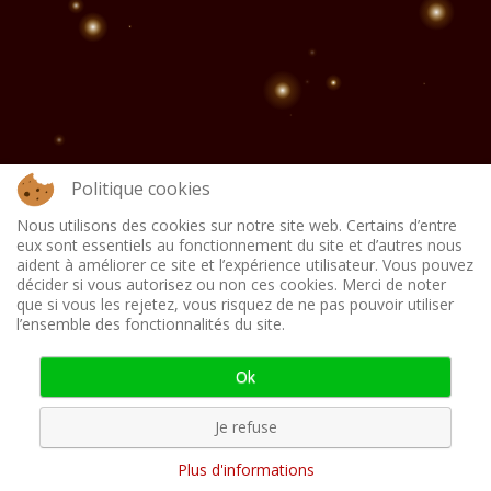
Politique cookies
Nous utilisons des cookies sur notre site web. Certains d’entre
eux sont essentiels au fonctionnement du site et d’autres nous
aident à améliorer ce site et l’expérience utilisateur. Vous pouvez
décider si vous autorisez ou non ces cookies. Merci de noter
que si vous les rejetez, vous risquez de ne pas pouvoir utiliser
l’ensemble des fonctionnalités du site.
ACCUEIL
CONTACT
LIVRE D'OR
SERVICES
Ok
ACTUALITÉS
PARTENAIRES
PLAN DU SITE
Je refuse
MENTIONS LÉGALES
POLITIQUE DE CONFIDENTIALITÉ
Plus d'informations