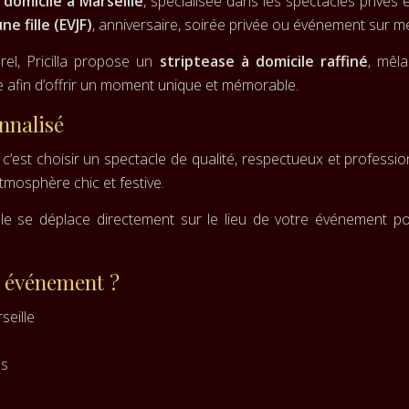
domicile à Marseille
, spécialisée dans les spectacles privés 
e fille (EVJF)
, anniversaire, soirée privée ou événement sur m
el, Pricilla propose un
striptease à domicile raffiné
, mêl
e afin d’offrir un moment unique et mémorable.
nnalisé
, c’est choisir un spectacle de qualité, respectueux et profess
tmosphère chic et festive.
elle se déplace directement sur le lieu de votre événement 
e événement ?
seille
es