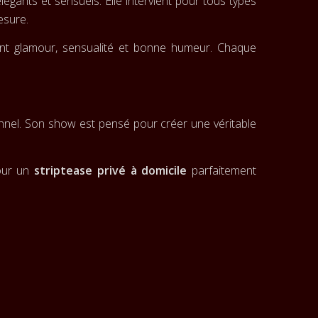
élégants et sensuels. Elle intervient pour tous types
esure.
ant glamour, sensualité et bonne humeur. Chaque
ionnel. Son show est pensé pour créer une véritable
pour un
striptease privé à domicile
parfaitement